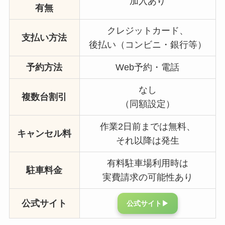
加入あり
有無
クレジットカード、
支払い方法
後払い（コンビニ・銀行等）
予約方法
Web予約・電話
なし
複数台割引
（同額設定）
作業2日前までは無料、
キャンセル料
それ以降は発生
有料駐車場利用時は
駐車料金
実費請求の可能性あり
公式サイト
公式サイト▶︎