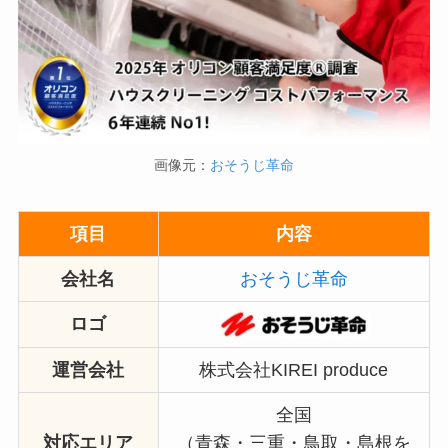
画像元：
おそうじ革命
項目
内容
会社名
おそうじ革命
ロゴ
運営会社
株式会社KIREI produce
全国
対応エリア
（青森・三重・鳥取・島根を