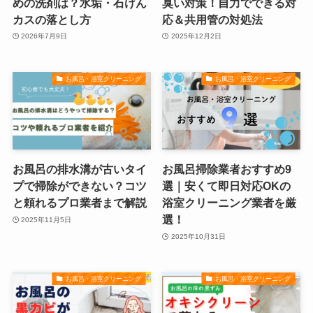
めの洗剤は？水垢・石けん
臭い対策！自力でできる対
カスの落とし方
応＆共用管の対処法
2026年7月9日
2025年12月2日
お風呂・浴室クリーニング
お風呂・浴室クリーニング
お風呂の排水溝が古いタイ
お風呂掃除業者おすすめ9
プで掃除ができない？コツ
選｜安くて即日対応OKの
と頼れるプロ業者まで解説
浴室クリーニング業者を厳
選！
2025年11月5日
2025年10月31日
お風呂・浴室クリーニング
お風呂・浴室クリーニング