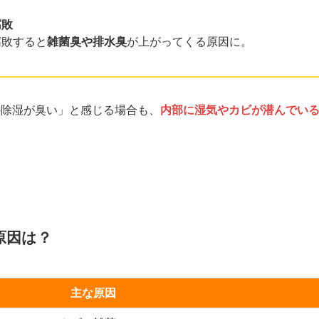
腐敗
敗すると
雑菌臭や排水臭
が上がってくる原因に。
の除湿が臭い」と感じる場合も、
内部に湿気やカビが潜んでい
。
原因は？
主な原因