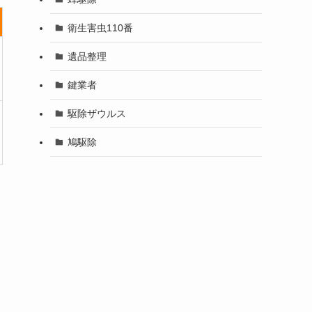
衛生害虫110番
遺品整理
鍵業者
駆除ザウルス
鳩駆除