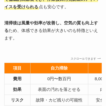
イスを受けられる
点も安心です。
清掃後は風量や効率が改善し、空気の質も向上す
る
ため、体感できる効果が大きいのも特徴といえ
ます。
スクロールできます
項目
自力掃除
費用
0円〜数百円
8,00
効果
表面の汚れを落とせる
内
リスク
故障・カビ残りの可能性
安全