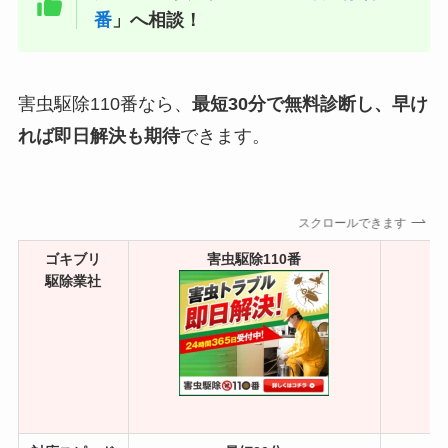
番
」へ相談！
害虫駆除110番なら、
最短30分で無料診断し、早け
れば即日解決も期待
できます。
スクロールできます
ゴキブリ
害虫駆除110番
駆除業社