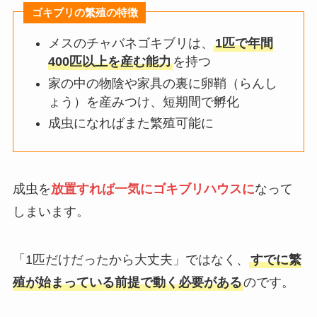
ゴキブリの繁殖の特徴
メスのチャバネゴキブリは、
1匹で年間
400匹以上を産む能力
を持つ
家の中の物陰や家具の裏に卵鞘（らんし
ょう）を産みつけ、短期間で孵化
成虫になればまた繁殖可能に
成虫を
放置すれば一気にゴキブリハウスに
なって
しまいます。
「1匹だけだったから大丈夫」ではなく、
すでに繁
殖が始まっている前提で動く必要がある
のです。