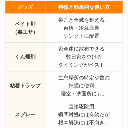
グッズ
特徴と効果的な使い方
巣ごと全滅を狙える。
ベイト剤
台所・冷蔵庫裏・
（毒エサ）
シンク下に配置。
家全体に散布できる。
くん煙剤
数日家を空ける
タイミングがベスト。
生息場所の特定や数の
粘着トラップ
把握に便利。
寝室・洗面所にも。
直接駆除用。
スプレー
瞬間対処には有効だが
根本解決には不向き。