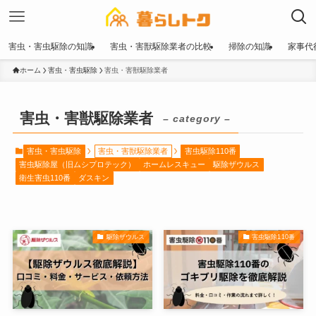
害虫・害虫駆除の知識
害虫・害獣駆除業者の比較
掃除の知識
家事代
ホーム
害虫・害虫駆除
害虫・害獣駆除業者
害虫・害獣駆除業者
– category –
害虫・害虫駆除
害虫・害獣駆除業者
害虫駆除110番
害虫駆除屋（旧ムシプロテック）
ホームレスキュー
駆除ザウルス
衛生害虫110番
ダスキン
駆除ザウルス
害虫駆除110番