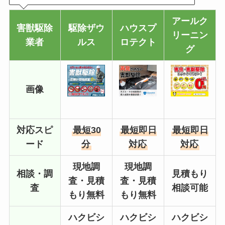
アールク
害獣駆除
駆除ザウ
ハウスプ
リーニン
業者
ルス
ロテクト
グ
画像
対応スピ
最短30
最短即日
最短即日
ード
分
対応
対応
現地調
現地調
相談・調
見積もり
査・見積
査・見積
査
相談可能
もり無料
もり無料
ハクビシ
ハクビシ
ハクビシ