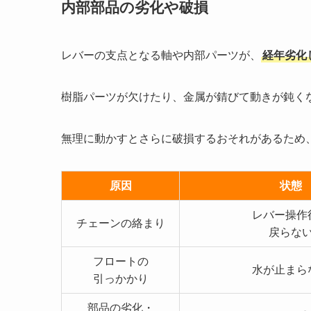
内部部品の劣化や破損
レバーの支点となる軸や内部パーツが、
経年劣化
樹脂パーツが欠けたり、金属が錆びて動きが鈍く
無理に動かすとさらに破損するおそれがあるため
原因
状態
レバー操作
チェーンの絡まり
戻らな
フロートの
水が止まら
引っかかり
部品の劣化・