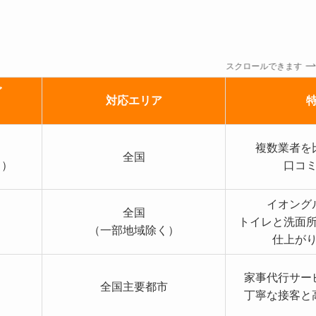
スクロールできます
グ
対応エリア
複数業者を
全国
る）
口コ
イオング
全国
トイレと洗面
（一部地域除く）
仕上が
家事代行サー
全国主要都市
丁寧な接客と