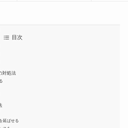
目次
の対処法
る
法
を延ばせる