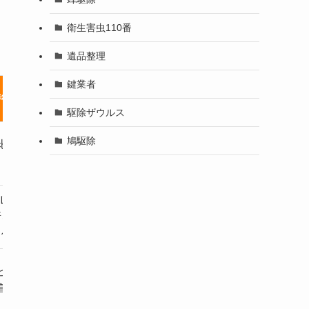
衛生害虫110番
遺品整理
鍵業者
特徴
公式サイト
駆除ザウルス
鳩駆除
比較できて、
ユアマイスターの
公式サイトはこちら▶︎
ミも豊富
ループ運営
カジタクの
所をクリーニング
公式サイトはこちら▶︎
り保証あり
ビスから派生、
ベアーズの
公式サイトはこちら▶︎
高いリピート率