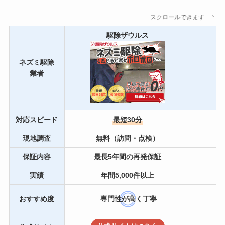
スクロールできます
駆除ザウルス
ネズミ駆除
業者
対応スピード
最短30分
現地調査
無料（訪問・点検）
保証内容
最長5年間の再発保証
実績
年間5,000件以上
おすすめ度
専門性が高く丁寧