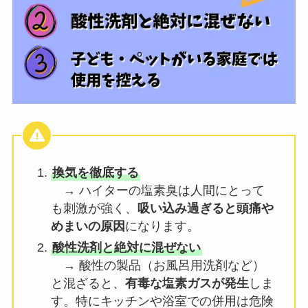
換気を徹底する
→ ハイターの塩素臭は人間にとって
も刺激が強く、
吸い込み過ぎると頭痛や
めまいの原因
になります。
酸性洗剤と絶対に混ぜない
→ 酸性の製品（お風呂用洗剤など）
と混ざると、
有毒な塩素ガスが発生
しま
す。特にキッチンや浴室での併用は危険