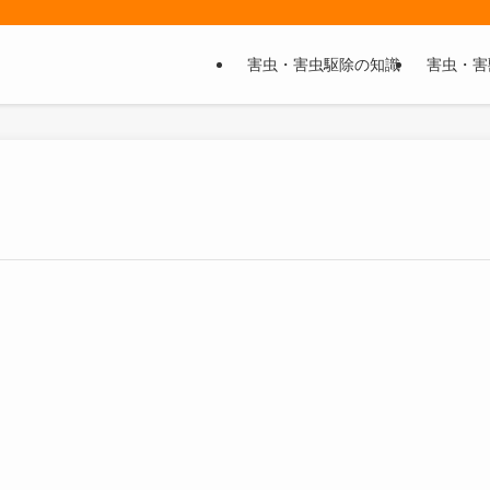
害虫・害虫駆除の知識
害虫・害