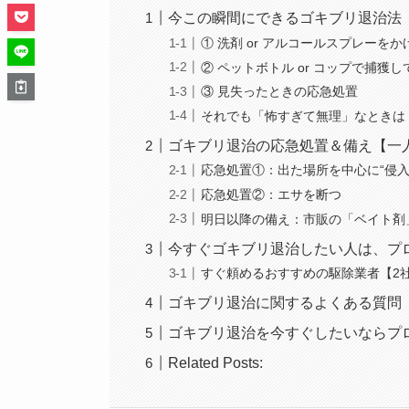
今この瞬間にできるゴキブリ退治法
① 洗剤 or アルコールスプレーをか
② ペットボトル or コップで捕獲
③ 見失ったときの応急処置
それでも「怖すぎて無理」なときは
ゴキブリ退治の応急処置＆備え【一
応急処置①：出た場所を中心に“侵入
応急処置②：エサを断つ
明日以降の備え：市販の「ベイト剤
今すぐゴキブリ退治したい人は、プ
すぐ頼めるおすすめの駆除業者【2
ゴキブリ退治に関するよくある質問
ゴキブリ退治を今すぐしたいならプ
Related Posts: