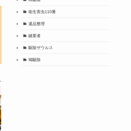
衛生害虫110番
遺品整理
鍵業者
駆除ザウルス
鳩駆除