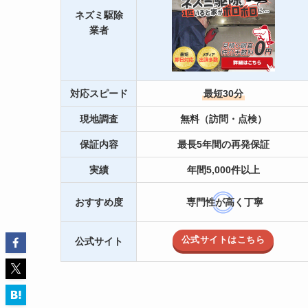
ネズミ駆除
業者
対応スピード
最短30分
現地調査
無料（訪問・点検）
保証内容
最長5年間の再発保証
実績
年間5,000件以上
おすすめ度
専門性が高く丁寧
公式サイトはこちら
公式サイト