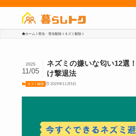
ホーム
害虫・害虫駆除
ネズミ駆除
ネズミの嫌いな匂い12選
2025
11/05
け撃退法
2025年11月5日
ネズミ駆除