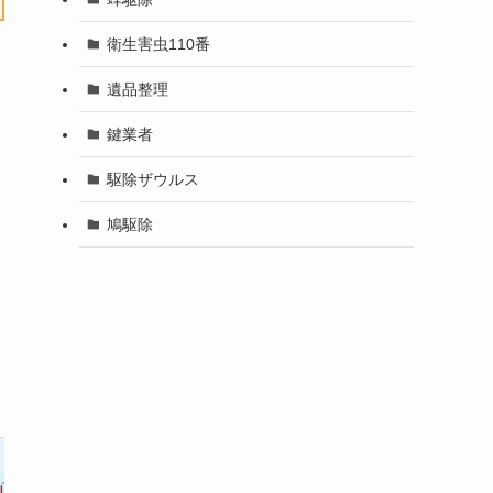
衛生害虫110番
遺品整理
鍵業者
駆除ザウルス
鳩駆除