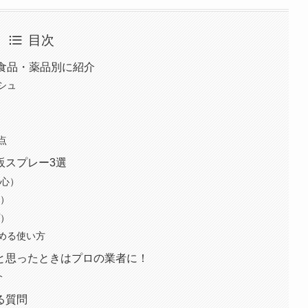
目次
食品・薬品別に紹介
シュ
点
販スプレー3選
安心）
る）
プ）
める使い方
と思ったときはプロの業者に！
介
る質問